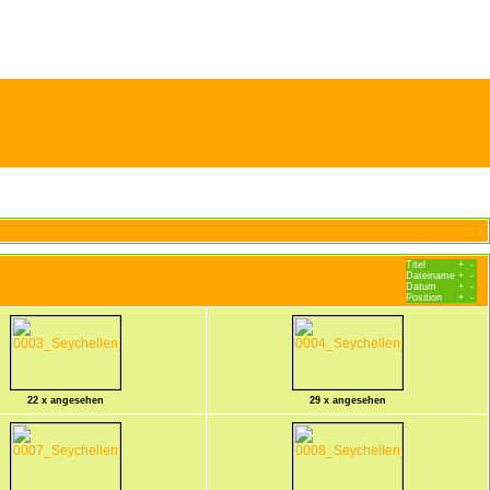
Titel
+
-
Dateiname
+
-
Datum
+
-
Position
+
-
22 x angesehen
29 x angesehen