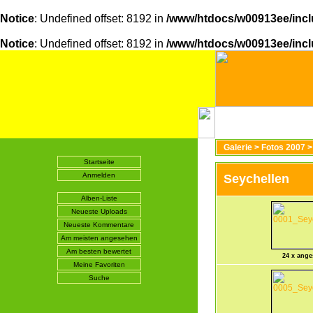
Notice
: Undefined offset: 8192 in
/www/htdocs/w00913ee/incl
Notice
: Undefined offset: 8192 in
/www/htdocs/w00913ee/incl
Galerie
>
Fotos 2007
Startseite
Anmelden
Seychellen
Alben-Liste
Neueste Uploads
Neueste Kommentare
Am meisten angesehen
Am besten bewertet
24 x ang
Meine Favoriten
Suche