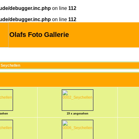
ude/debugger.inc.php
on line
112
ude/debugger.inc.php
on line
112
Olafs Foto Gallerie
>
Seychellen
esehen
19 x angesehen