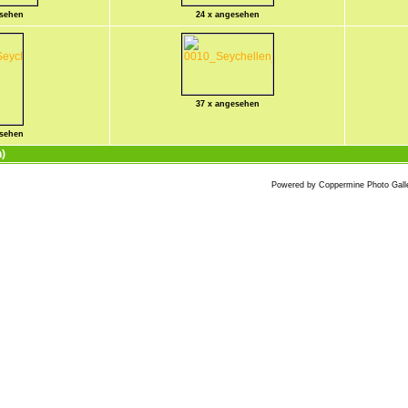
esehen
24 x angesehen
37 x angesehen
esehen
n)
Powered by
Coppermine Photo Gall