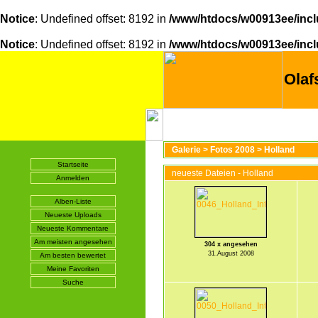
Notice
: Undefined offset: 8192 in
/www/htdocs/w00913ee/incl
Notice
: Undefined offset: 8192 in
/www/htdocs/w00913ee/incl
Olaf
Galerie
>
Fotos 2008
>
Holland
Startseite
neueste Dateien - Holland
Anmelden
Alben-Liste
Neueste Uploads
Neueste Kommentare
Am meisten angesehen
304 x angesehen
31.August 2008
Am besten bewertet
Meine Favoriten
Suche