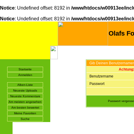
Notice
: Undefined offset: 8192 in
/www/htdocs/w00913ee/incl
Notice
: Undefined offset: 8192 in
/www/htdocs/w00913ee/incl
Olafs Fo
Gib Deinen Benutzernamen
Achtung:
Startseite
Anmelden
Benutzername
Passwort
Alben-Liste
Neueste Uploads
Neueste Kommentare
Passwort vergess
Am meisten angesehen
Am besten bewertet
Meine Favoriten
Suche